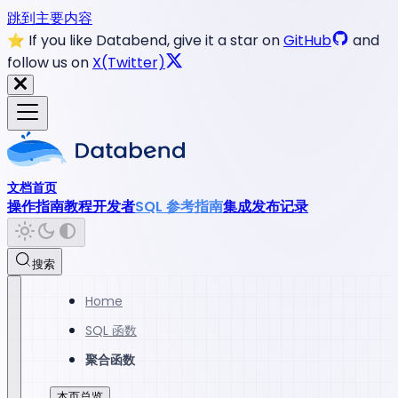
跳到主要内容
⭐️ If you like Databend, give it a star on
GitHub
and
follow us on
X(Twitter)
文档首页
操作指南
教程
开发者
SQL 参考指南
集成
发布记录
搜索
Home
SQL 函数
聚合函数
本页总览