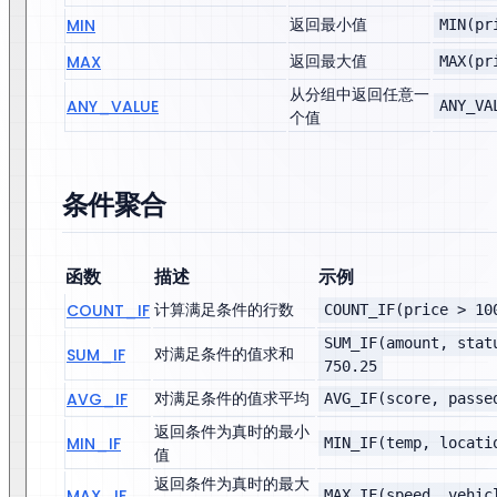
返回最小值
MIN
MIN(pr
返回最大值
MAX
MAX(pr
从分组中返回任意一
ANY_VALUE
ANY_VA
个值
条件聚合
函数
描述
示例
计算满足条件的行数
COUNT_IF
COUNT_IF(price > 10
SUM_IF(amount, stat
对满足条件的值求和
SUM_IF
750.25
对满足条件的值求平均
AVG_IF
AVG_IF(score, passe
返回条件为真时的最小
MIN_IF
MIN_IF(temp, locati
值
返回条件为真时的最大
MAX_IF
MAX_IF(speed, vehic