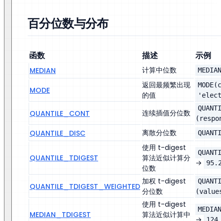
百分位数与分布
函数
描述
示例
计算中位数
MEDIAN
MEDIA
返回最频繁出现
MODE(
MODE
的值
'elec
QUANT
连续插值分位数
QUANTILE_CONT
(respo
离散分位数
QUANTILE_DISC
QUANT
使用 t-digest
QUANT
QUANTILE_TDIGEST
算法近似计算分
→
95.
位数
加权 t-digest
QUANT
QUANTILE_TDIGEST_WEIGHTED
分位数
(value
使用 t-digest
MEDIA
MEDIAN_TDIGEST
算法近似计算中
→
124