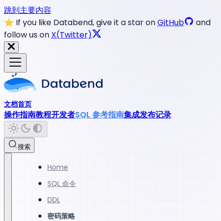
跳到主要内容
⭐️ If you like Databend, give it a star on
GitHub
and
follow us on
X(Twitter)
文档首页
操作指南
教程
开发者
SQL 参考指南
集成
发布记录
搜索
Home
SQL 命令
DDL
密码策略