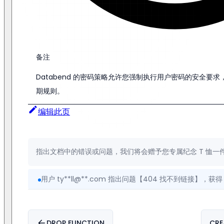
备注
Databend 的密码策略允许您强制执行用户密码的安全要
期规则。
编辑此页
指出文档中的错误或问题，我们将会赠予您专属纪念 T 恤一
用户 ty**ll@**.com 指出问题【404 找不到链接】，获得 T
用户 ue**ke@163.com 指出问题【注释与命令不符，拼写错
用户 bo**yf@gmail.com 提出建议【存储过程相关的
DROP FUNCTION
CRE