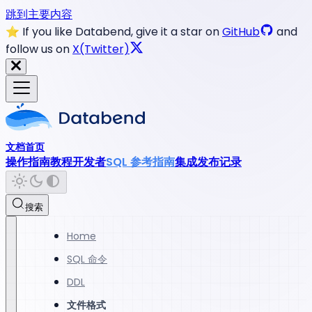
跳到主要内容
⭐️ If you like Databend, give it a star on
GitHub
and
follow us on
X(Twitter)
文档首页
操作指南
教程
开发者
SQL 参考指南
集成
发布记录
搜索
Home
SQL 命令
DDL
文件格式