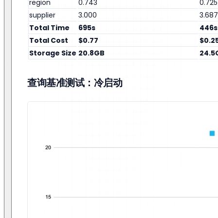
region
0.743
0.725
supplier
3.000
3.687
Total Time
695s
446s
Total Cost
$0.77
$0.2
Storage Size
20.8GB
24.5
查询基准测试：冷启动