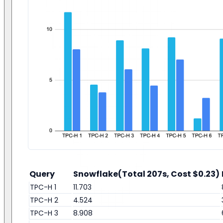
Query
Snowflake(Total 207s, Cost $0.23)
TPC-H 1
11.703
TPC-H 2
4.524
TPC-H 3
8.908