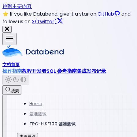
跳到主要内容
⭐️ If you like Databend, give it a star on
GitHub
and
follow us on
X(Twitter)
文档首页
操作指南
教程
开发者
SQL 参考指南
集成
发布记录
搜索
Home
基准测试
TPC-H SF100 基准测试
本页总览