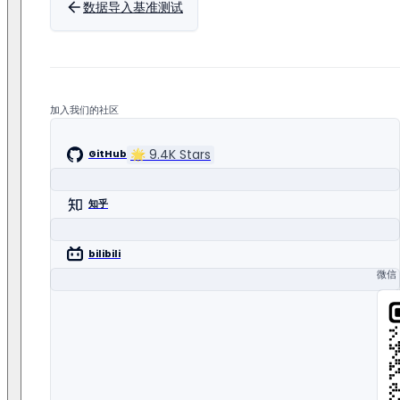
用户 bo**yf@gmail.com 提出建议【存储过程相关
数据导入基准测试
用户 7**99@qq.com 指出问题【没看到 range + 时间方
用户 ty**ll@**.com 指出问题【404 找不到链接】，获得 T
用户 ue**ke@163.com 指出问题【注释与命令不符，拼写错
加入我们的社区
🌟
9.4K
Stars
GitHub
知乎
bilibili
微信