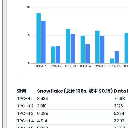
查询
Snowflake (总计 138s, 成本 $0.15)
Datab
TPC-H 1
8.934
7.568
TPC-H 2
3.018
3.125
TPC-H 3
6.089
5.234
TPC-H 4
4.914
3.392