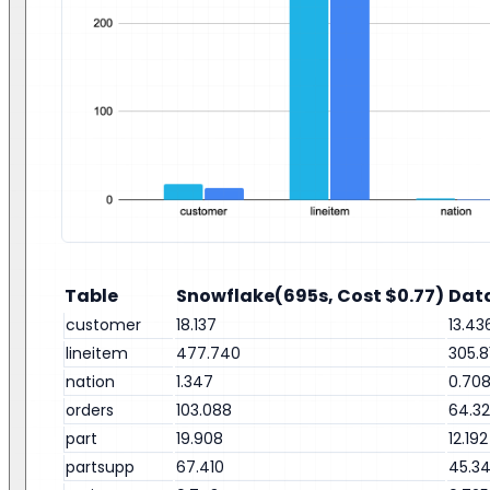
Table
Snowflake(695s, Cost $0.77)
Data
customer
18.137
13.43
lineitem
477.740
305.8
nation
1.347
0.70
orders
103.088
64.3
part
19.908
12.192
partsupp
67.410
45.3