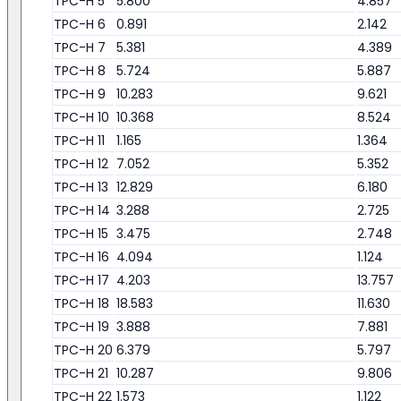
TPC-H 5
5.800
4.857
TPC-H 6
0.891
2.142
TPC-H 7
5.381
4.389
TPC-H 8
5.724
5.887
TPC-H 9
10.283
9.621
TPC-H 10
10.368
8.524
TPC-H 11
1.165
1.364
TPC-H 12
7.052
5.352
TPC-H 13
12.829
6.180
TPC-H 14
3.288
2.725
TPC-H 15
3.475
2.748
TPC-H 16
4.094
1.124
TPC-H 17
4.203
13.757
TPC-H 18
18.583
11.630
TPC-H 19
3.888
7.881
TPC-H 20
6.379
5.797
TPC-H 21
10.287
9.806
TPC-H 22
1.573
1.122